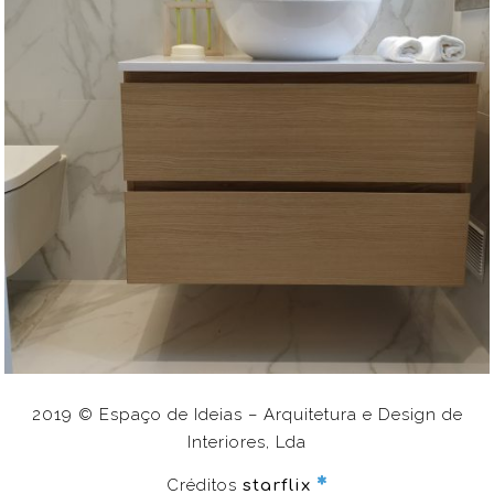
WC EM CASCAIS
Remodelações
2019 © Espaço de Ideias – Arquitetura e Design de
Interiores, Lda
Créditos
starflix