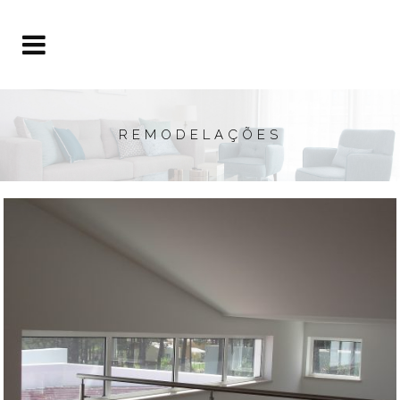
REMODELAÇÕES
MORADIA NA AROEIRA
Remodelações